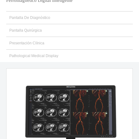
Ferromagnético Digital Inteligente
Pantalla De Diagnóstico
Pantalla Quirúrgica
Presentación Clínica
Pathological Medical Display